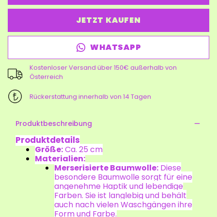
JETZT KAUFEN
WHATSAPP
Kostenloser Versand über 150€ außerhalb von
Österreich
Rückerstattung innerhalb von 14 Tagen
Produktbeschreibung
Produktdetails
Größe:
Ca. 25 cm
Materialien:
Merserisierte Baumwolle:
Diese
besondere Baumwolle sorgt für eine
angenehme Haptik und lebendige
Farben. Sie ist langlebig und behält
auch nach vielen Waschgängen ihre
Form und Farbe.