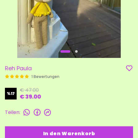
Reh Paula
1 Bewertungen
€ 47.00
%
17
€ 39.00
Teilen
:
In den Warenkorb