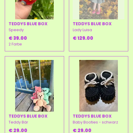
TEDDYS BLUE BOX
TEDDYS BLUE BOX
Speedy
Lady Luisa
€ 39.00
€ 129.00
2 Farbe
TEDDYS BLUE BOX
TEDDYS BLUE BOX
Teddy Bär
Baby Booties - schwarz
€ 29.00
€ 29.00