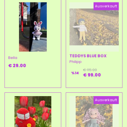
Ausverkauft
TEDDYS BLUE BOX
Bella
Philipp
€ 29.00
€ 115.00
%
14
€ 99.00
Ausverkauft