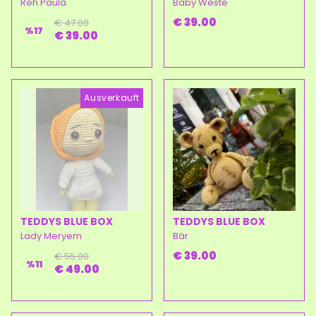
Reh Paula
Baby Weste
€ 39.00
€ 47.00
%
17
€ 39.00
Ausverkauft
TEDDYS BLUE BOX
TEDDYS BLUE BOX
Lady Meryem
Bär
€ 39.00
€ 55.00
%
11
€ 49.00