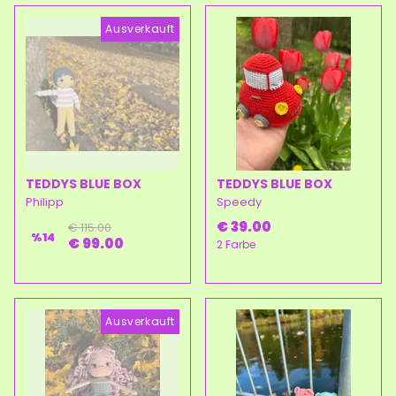
Ausverkauft
TEDDYS BLUE BOX
TEDDYS BLUE BOX
Philipp
Speedy
€ 39.00
€ 115.00
%
14
€ 99.00
2 Farbe
Ausverkauft