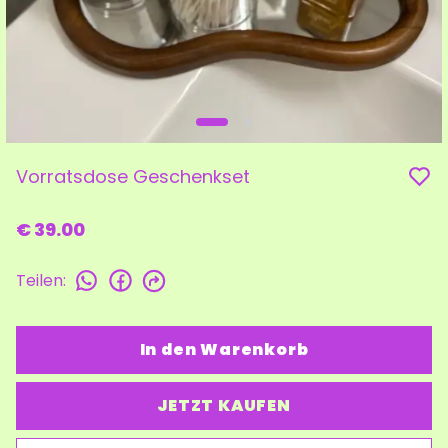
Vorratsdose Geschenkset
€ 39.00
Teilen
:
In den Warenkorb
JETZT KAUFEN