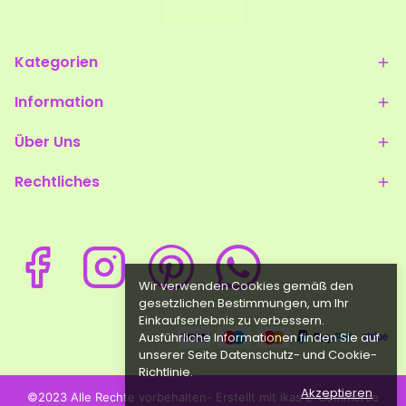
Kategorien
Information
Über Uns
Rechtliches
Wir verwenden Cookies gemäß den
gesetzlichen Bestimmungen, um Ihr
Einkaufserlebnis zu verbessern.
Ausführliche Informationen finden Sie auf
unserer Seite Datenschutz- und Cookie-
Richtlinie.
Akzeptieren
©2023 Alle Rechte vorbehalten- Erstellt mit ikas E-Commerce