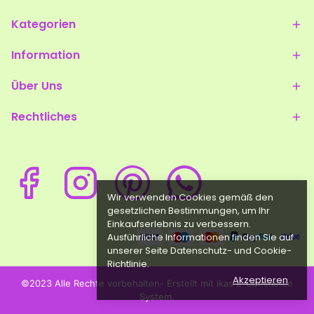
Kategorien
Information
Über Uns
Rechtliches
Wir verwenden Cookies gemäß den
gesetzlichen Bestimmungen, um Ihr
Einkaufserlebnis zu verbessern.
Ausführliche Informationen finden Sie auf
unserer Seite Datenschutz- und Cookie-
Richtlinie.
Akzeptieren
©2023 Alle Rechte vorbehalten- Erstellt mit ikas E-Commerce
System.